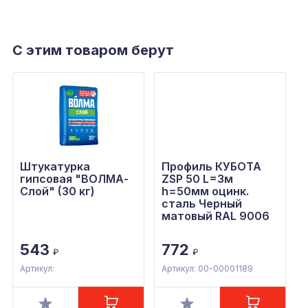
С этим товаром берут
Штукатурка
Профиль КУБОТА
гипсовая "ВОЛМА-
ZSP 50 L=3м
Слой" (30 кг)
h=50мм оцинк.
сталь Черный
матовый RAL 9006
543
772
₽
₽
Артикул:
Артикул: 00-00001189
А