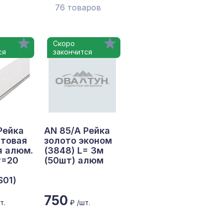
76 товаров
Скоро
ся
закончится
Рейка
AN 85/A Рейка
атовая
золото эконом
я алюм.
(3848) L= 3м
т=20
(50шт) алюм
S01)
750
т.
₽ /шт.