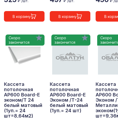
₽ /шт.
₽ /шт.
₽ /ш
В корзину
В корзину
В корз
Скоро
Скоро
Скоро
закончится
закончится
закончит
Кассета
Кассета
Кассета
потолочная
потолочная
потолоч
АР600 Board-E
АР600 Board-Е
АР600 Bo
эконом/Т 24
Эконом /Т-24
Эконом /
белый матовый
белый матовый
Металли
(1уп.= 24
(1уп.= 24 шт)
эконом(1
шт=8,64м2)
шт=9,36