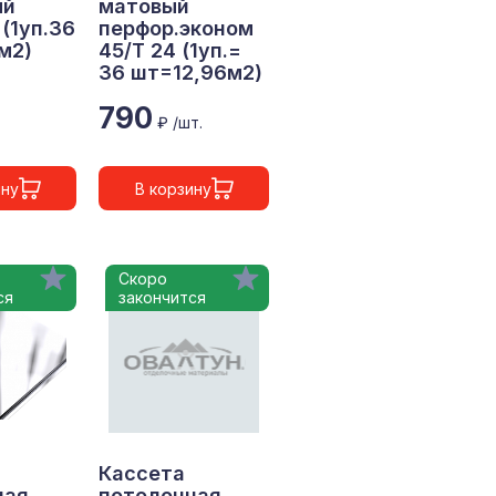
ый
матовый
(1уп.36
перфор.эконом
м2)
45/Т 24 (1уп.=
36 шт=12,96м2)
790
₽ /шт.
ину
В корзину
Скоро
ся
закончится
Кассета
ная
потолочная