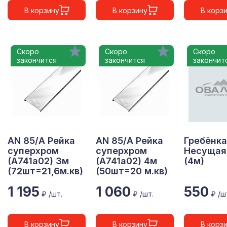
В корзину
В корзину
В корз
Скоро
Скоро
Скоро
закончится
закончится
закончит
AN 85/A Рейка
AN 85/A Рейка
Гребёнка
суперхром
суперхром
Несущая
(А741а02) 3м
(А741а02) 4м
(4м)
(72шт=21,6м.кв)
(50шт=20 м.кв)
1 195
1 060
550
₽ /шт.
₽ /шт.
₽ /ш
В корзину
В корзину
В корз