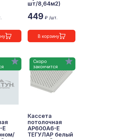
шт/8,64м2)
449
.
₽ /шт.
ину
В корзину
Скоро
ся
закончится
Кассета
ная
потолочная
-Е
АР600А6-Е
оном/
ТЕГУЛАР белый