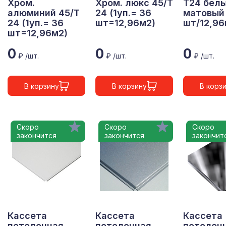
Хром.
Хром. люкс 45/Т
Т24 бел
алюминий 45/Т
24 (1уп.= 36
матовый 
24 (1уп.= 36
шт=12,96м2)
шт/12,96
шт=12,96м2)
0
0
0
₽ /шт.
₽ /шт.
₽ /шт.
В корзину
В корзину
В корз
Скоро
Скоро
Скоро
закончится
закончится
закончит
Кассета
Кассета
Кассета
потолочная
потолочная
потолоч