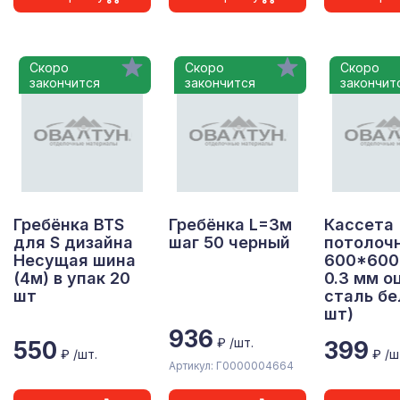
Скоро
Скоро
Скоро
закончится
закончится
закончит
Гребёнка BTS
Гребёнка L=3м
Кассета
для S дизайна
шаг 50 черный
потолоч
Несущая шина
600*600 
(4м) в упак 20
0.3 мм о
шт
сталь бе
шт)
936
₽ /шт.
550
399
₽ /шт.
₽ /ш
Артикул: Г0000004664