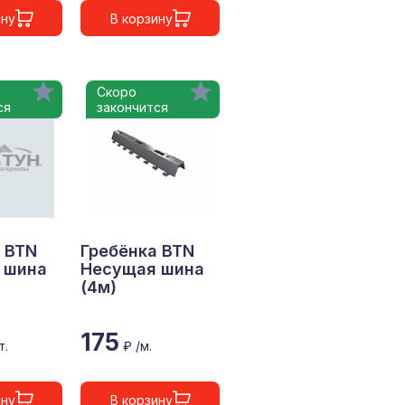
ину
В корзину
Скоро
ся
закончится
 BTN
Гребёнка BTN
 шина
Несущая шина
(4м)
175
т.
₽ /м.
ину
В корзину