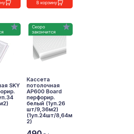
ину
В корзину
Скоро
ся
закончится
Кассета
ная SKY
потолочная
орир.
АР600 Board
уп.34
перфорир.
м2)
белый (1уп.26
шт/9,36м2)
(1уп.24шт/8,64м
2)
490