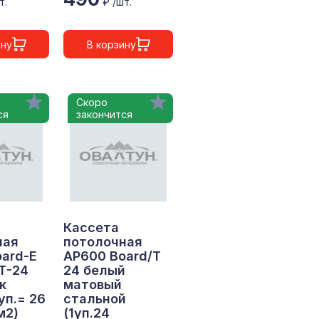
т.
₽ /шт.
ину
В корзину
Скоро
ся
закончится
Кассета
ная
потолочная
ard-Е
АР600 Board/Т
Т-24
24 белый
к
матовый
уп.= 26
стальной
м2)
(1уп.24