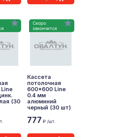
Скоро
ся
закончится
Кассета
ная
потолочная
Line
600*600 Line
цинк.
0.4 мм
лая (30
алюминий
черный (30 шт)
777
т.
₽ /шт.