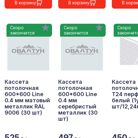
В корзину
В корзину
В корз
Скоро
Скоро
Скоро
закончится
закончится
закончит
Кассета
Кассета
Кассета
потолочная
потолочная
потолоч
600*600 Line
600*600 Line
Т24 перф
0.4 мм матовый
0.4 мм
белый (1
металлик RAL
серебристый
шт/12,24
9006 (30 шт)
металлик (30
шт)
525
497
450