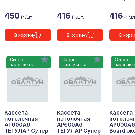
450
416
416
₽ /шт.
₽ /шт.
₽ /шт
В корзину
В корзину
В корз
Скоро
Скоро
Скоро
закончится
закончится
закончит
Кассета
Кассета
Кассета
потолочная
потолочная
потолоч
АР600А6
АР600А6
АР600А6
ТЕГУЛАР Супер
ТЕГУЛАР Супер
Board эк