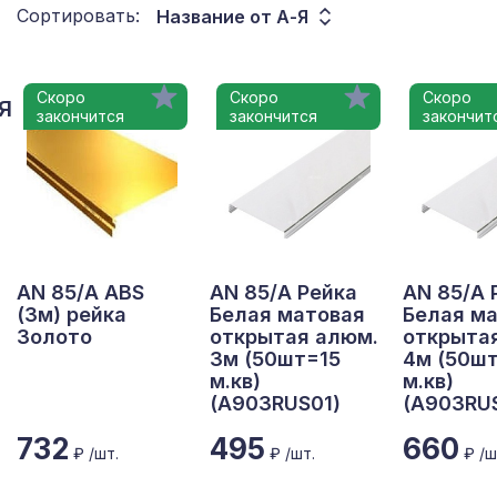
Сортировать:
Название от А-Я
Скоро
Скоро
Скоро
Я
закончится
закончится
закончит
AN 85/A ABS
AN 85/A Рейка
AN 85/A 
(3м) рейка
Белая матовая
Белая м
Золото
открытая алюм.
открыта
3м (50шт=15
4м (50ш
м.кв)
м.кв)
(А903RUS01)
(А903RU
732
495
660
₽ /шт.
₽ /шт.
₽ /ш