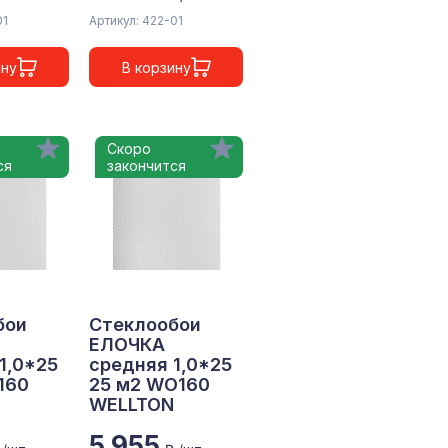
01
Артикул: 422-01
ину
В корзину
Скоро
ся
закончится
бои
Стеклообои
ЕЛОЧКА
1,0*25
средняя 1,0*25
160
25 м2 WO160
WELLTON
5 955