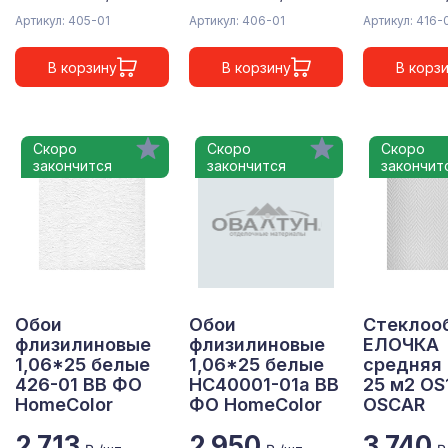
Артикул: 405-01
Артикул: 406-01
Артикул: 416-
В корзину
В корзину
В корз
Скоро
Скоро
Скоро
закончится
закончится
закончит
Обои
Обои
Стеклоо
флизилиновые
флизилиновые
ЕЛОЧКА
1,06*25 белые
1,06*25 белые
средняя 
426-01 ВВ ФО
НС40001-01а ВВ
25 м2 OS
HomeColor
ФО HomeColor
OSCAR
2 713
2 950
3 740