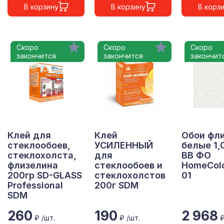
В корзину
В корзину
В корз
Скоро
Скоро
Скоро
закончится
закончится
закончит
Клей для
Клей
Обои фли
стеклообоев,
УСИЛЕННЫЙ
белые 1,
стеклохолста,
для
ВВ ФО
флизелина
стеклообоев и
HomeColo
200гр SD-GLASS
стеклохолстов
01
Professional
200г SDM
SDM
260
190
2 968
₽ /шт.
₽ /шт.
₽