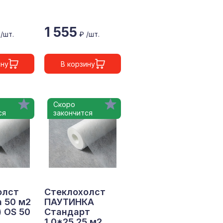
1 555
 /шт.
₽ /шт.
ину
В корзину
Скоро
ся
закончится
олст
Стеклохолст
 50 м2
ПАУТИНКА
) OS 50
Стандарт
1,0*25 25 м2