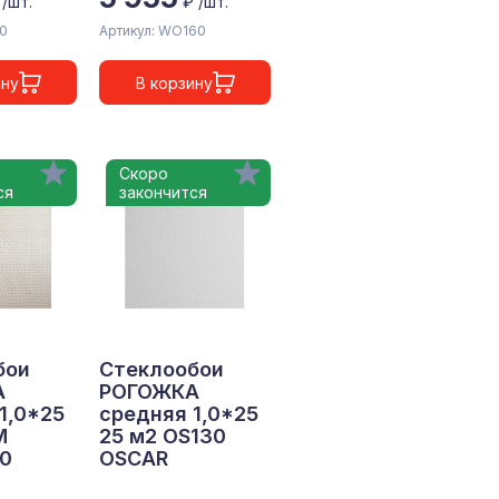
 /шт.
₽ /шт.
60
Артикул: WO160
ину
В корзину
Скоро
ся
закончится
бои
Стеклообои
А
РОГОЖКА
1,0*25
средняя 1,0*25
M
25 м2 OS130
20
OSCAR