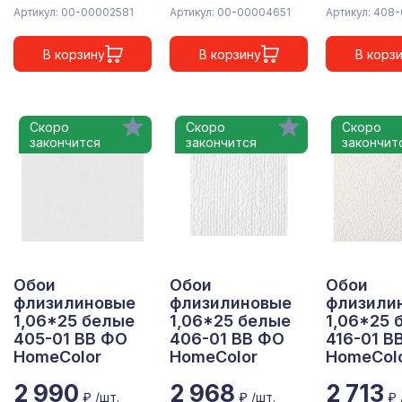
Артикул: 00-00002581
Артикул: 00-00004651
Артикул: 408-
В корзину
В корзину
В корз
Скоро
Скоро
Скоро
закончится
закончится
закончит
Обои
Обои
Обои
флизилиновые
флизилиновые
флизили
1,06*25 белые
1,06*25 белые
1,06*25 
405-01 ВВ ФО
406-01 ВВ ФО
416-01 В
HomeColor
HomeColor
HomeCol
2 990
2 968
2 713
₽ /шт.
₽ /шт.
₽ 