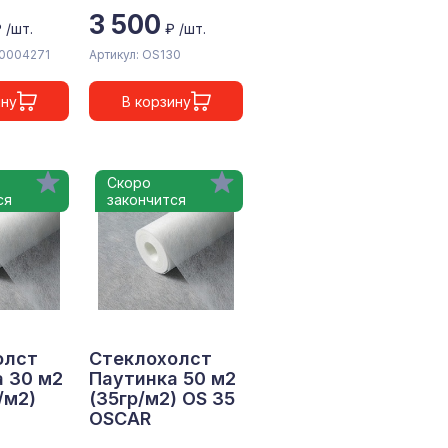
3 500
 /шт.
₽ /шт.
00004271
Артикул: OS130
ину
В корзину
Скоро
ся
закончится
олст
Стеклохолст
 30 м2
Паутинка 50 м2
/м2)
(35гр/м2) OS 35
OSCAR