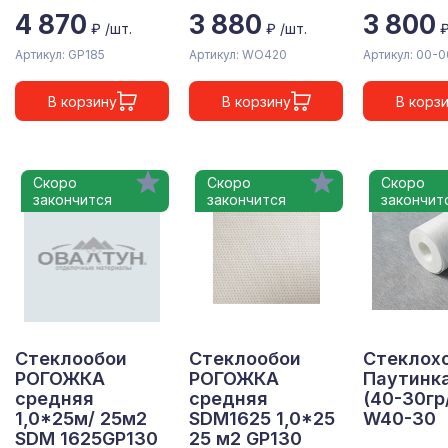
4 870
3 880
3 800
₽ /шт.
₽ /шт.
₽
Артикул: GP185
Артикул: WO420
Артикул: 00-
В корзину
В корзину
В корз
Скоро
Скоро
Скоро
закончится
закончится
закончит
Стеклообои
Стеклообои
Стеклох
РОГОЖКА
РОГОЖКА
Паутинка
средняя
средняя
(40-30гр
1,0*25м/ 25м2
SDM1625 1,0*25
W40-30
SDM 1625GP130
25 м2 GP130