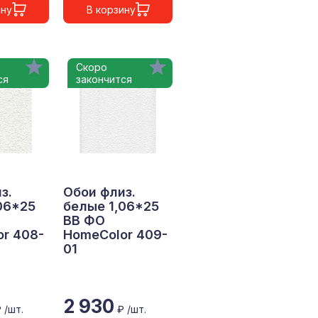
ину
В корзину
Скоро
ся
закончится
з.
Обои флиз.
06*25
белые 1,06*25
ВВ ФО
r 408-
HomeColor 409-
01
2 930
 /шт.
₽ /шт.