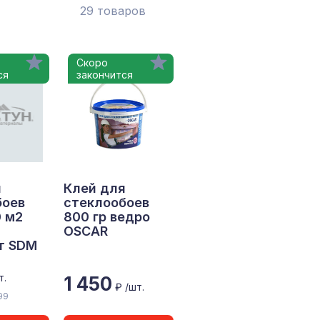
29 товаров
Скоро
ся
закончится
я
Клей для
боев
стеклообоев
0 м2
800 гр ведро
OSCAR
т SDM
т.
1 450
₽ /шт.
99