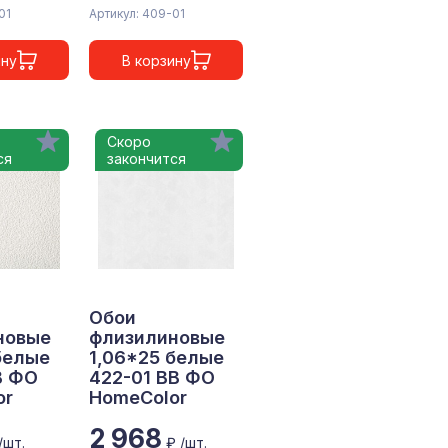
01
Артикул: 409-01
ину
В корзину
Скоро
ся
закончится
Обои
новые
флизилиновые
белые
1,06*25 белые
В ФО
422-01 ВВ ФО
or
HomeColor
2 968
/шт.
₽ /шт.