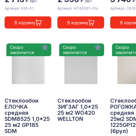
₽ /шт.
₽ /шт.
₽
Артикул: 426-01
Артикул: НС40001-01а
Артикул: OS1
В корзину
В корзину
В корз
Скоро
Скоро
Скоро
закончится
закончится
закончит
Стеклообои
Стеклообои
Стеклоо
ЕЛОЧКА
ЗИГЗАГ 1,0*25
РОГОЖК
средняя
25 м2 WO420
средняя 
SDM8525 1,0*25
WELLTON
25м2 SD
25 м2 GP185
1225GP1
SDM
(6рул)