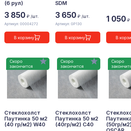
(6 рул)
SDM
3 850
3 650
₽ /шт.
₽ /шт.
1 050
₽
Артикул: 00004272
Артикул: GP130
В корзину
В корзину
В корз
Скоро
Скоро
Скоро
закончится
закончится
закончит
Стеклохолст
Стеклохолст
Стеклох
Паутинка 50 м2
Паутинка 50 м2
Паутинка
(40 гр/м2) W40
(40гр/м2) С40
(50гр/м2
OSCAR