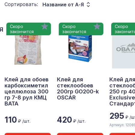
Сортировать:
Название от А-Я
Скоро
Скоро
Скоро
Я
закончится
закончится
закончит
Клей для обоев
Клей для
Клей дл
карбоксиметил
стеклообоев
стеклоо
целлюлоза 300
200гр GO200-k
250 гр 4
гр 7-8 рул КМЦ
OSCAR
Exclusive
ВАТА
Стандар
295
₽ /ш
110
420
₽ /шт.
₽ /шт.
Артикул: 1208