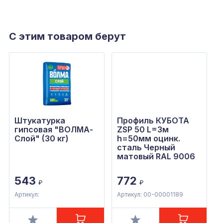
С этим товаром берут
Штукатурка
Профиль КУБОТА
гипсовая "ВОЛМА-
ZSP 50 L=3м
Слой" (30 кг)
h=50мм оцинк.
сталь Черный
матовый RAL 9006
543
772
₽
₽
Артикул:
Артикул: 00-00001189
А