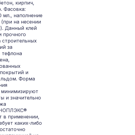
бетон, кирпич,
. Фасовка:
 мл., наполнение
 (при на несении
). Данный клей
и прочного
а строительных
ий за
 тефлона
ена,
рованных
 покрытий и
 льдом. Форма
ния
 минимизируют
ы и значительно
ажа
ПЕНОПЛЭКС®
т в применении,
ебует каких-либо
достаточно