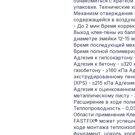
ознакомиться с краткой
упаковке. Технические 
Механизм отверждения - 
содержащейся в воздух
- До 2 мин Время коррек
Выход клея-пены из бал
диаметре змейки 12-15 мм
Время последующей мехо
Время полной полимериз
Адгезия к гипсокартону 
Адгезия к бетону - ≥320 
газобетону - ≥160 кПа Ад
экструдированному пен
(XPS) - ≥215 кПа Адгезия
Адгезия к оцинкованно
металлическому листу - 
Расширение в ходе поли
Теплопроводность - 0,03
Области применения К
FASTFIX® может успешн
ходе монтажа теплоизол
фундамент, цоколь, кро