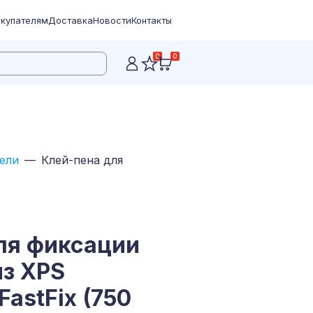
купателям
Доставка
Новости
Контакты
0
0
тели
Клей-пена для
ля фиксации
из XPS
astFix (750