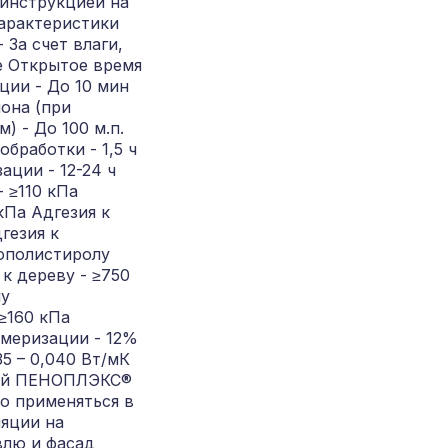
 инструкцией на
характеристики
За счет влаги,
е Открытое время
ции - До 10 мин
лона (при
) - До 100 м.п.
бработки - 1,5 ч
ации - 12-24 ч
- ≥110 кПа
кПа Адгезия к
гезия к
ополистиролу
 к дереву - ≥750
му
≥160 кПа
меризации - 12%
5 – 0,040 Вт/мК
лей ПЕНОПЛЭКС®
о применяться в
яции на
влю и фасад