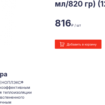
мл/820 гр) (1
816
₽ / шт
Добавить в корзину
ара
ПЕНОПЛЭКС®
окоэффективным
я теплоизоляции
 вспененного
личным