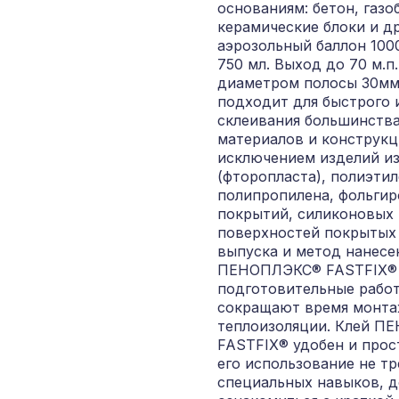
основаниям: бетон, газо
керамические блоки и др
аэрозольный баллон 1000
750 мл. Выход до 70 м.п.
диаметром полосы 30мм
подходит для быстрого 
склеивания большинств
материалов и конструкц
исключением изделий из
(фторопласта), полиэтил
полипропилена, фольги
покрытий, силиконовых
поверхностей покрытых
выпуска и метод нанесе
ПЕНОПЛЭКС® FASTFIX®
подготовительные работ
сокращают время монт
теплоизоляции. Клей 
FASTFIX® удобен и прос
его использование не тр
специальных навыков, 