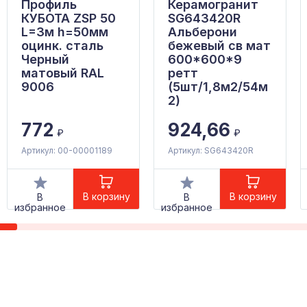
Профиль
Керамогранит
КУБОТА ZSP 50
SG643420R
L=3м h=50мм
Альберони
оцинк. сталь
бежевый св мат
Черный
600*600*9
матовый RAL
ретт
9006
(5шт/1,8м2/54м
2)
772
924,66
₽
₽
Артикул: 00-00001189
Артикул: SG643420R
В корзину
В корзину
В
В
избранное
избранное