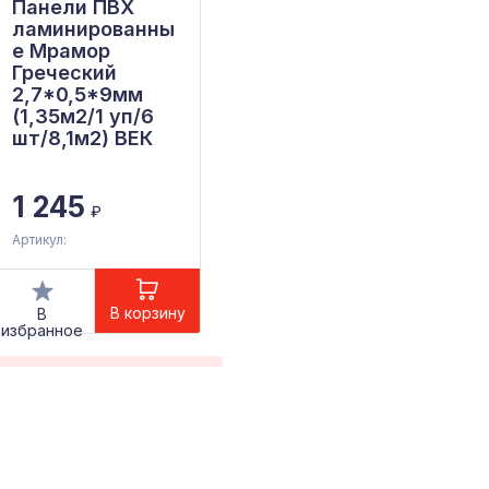
Панели ПВХ
Профиль
ламинированны
КУБОТА ZSP 50
е Мрамор
L=3м h=50мм
Греческий
оцинк. сталь
2,7*0,5*9мм
Светлый дуб
(1,35м2/1 уп/6
новый
шт/8,1м2) ВЕК
1 245
832
₽
₽
Артикул:
Артикул: 00-00001051
А
В корзину
В корзину
В
В
избранное
избранное
из