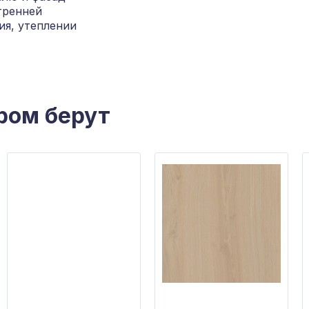
тренней
я, утеплении
ром берут