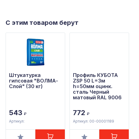
С этим товаром берут
Штукатурка
Профиль КУБОТА
гипсовая "ВОЛМА-
ZSP 50 L=3м
Слой" (30 кг)
h=50мм оцинк.
сталь Черный
матовый RAL 9006
543
772
₽
₽
Артикул:
Артикул: 00-00001189
А