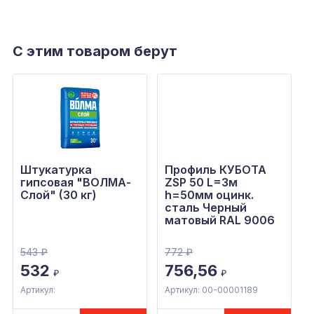
С этим товаром берут
Штукатурка
Профиль КУБОТА
гипсовая "ВОЛМА-
ZSP 50 L=3м
Слой" (30 кг)
h=50мм оцинк.
сталь Черный
матовый RAL 9006
543
₽
772
₽
532
756,56
₽
₽
Артикул:
Артикул: 00-00001189
А