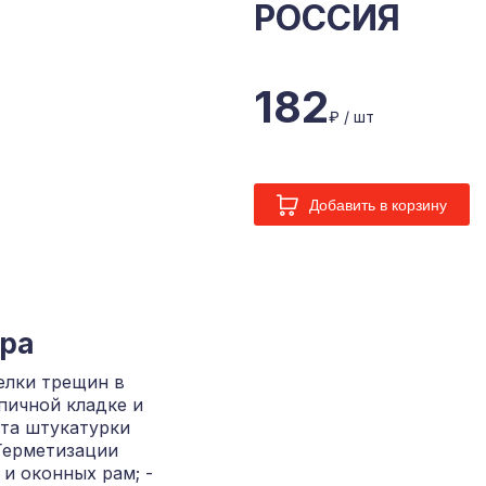
РОССИЯ
182
₽ / шт
Добавить в корзину
ара
елки трещин в
пичной кладке и
нта штукатурки
Герметизации
и оконных рам; -