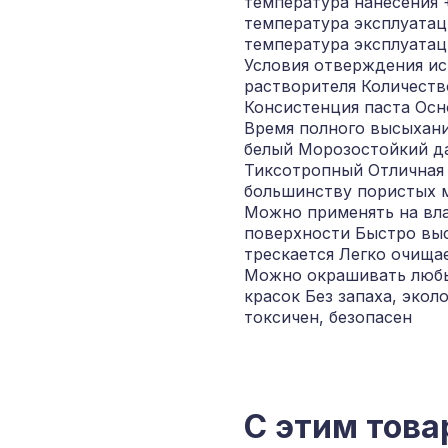
температура нанесения 
температура эксплуатац
температура эксплуатац
Условия отверждения и
растворителя Количеств
Консистенция паста Осн
Время полного высыхани
белый Морозостойкий д
Тиксотропный Отличная 
большинству пористых 
Можно применять на вл
поверхности Быстро выс
трескается Легко очища
Можно окрашивать люб
красок Без запаха, эколо
токсичен, безопасен
С этим това