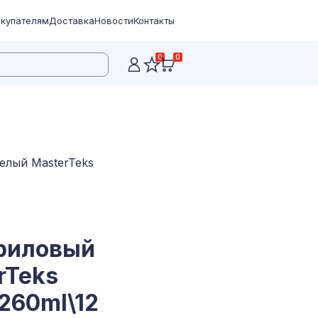
купателям
Доставка
Новости
Контакты
0
0
елый MasterTeks
риловый
rTeks
260ml\12