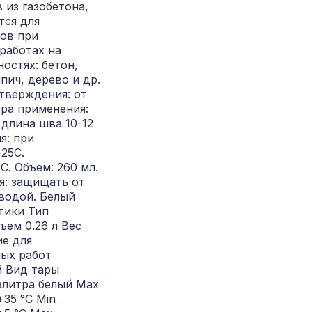
 из газобетона,
тся для
ов при
работах на
остях: бетон,
пич, дерево и др.
тверждения: от
ура применения:
 длина шва 10-12
я: при
25С.
С. Объем: 260 мл.
я: защищать от
 водой. Белый
тики Тип
ъем 0.26 л Вес
ие для
ых работ
 Вид тары
алитра белый Max
+35 °С Min