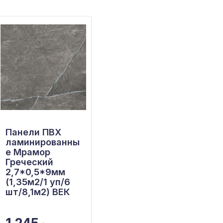
Панели ПВХ
Профиль
ламинированны
КУБОТА ZSP 50
е Мрамор
L=3м h=50мм
Греческий
оцинк. сталь
2,7*0,5*9мм
Светлый дуб
(1,35м2/1 уп/6
новый
шт/8,1м2) ВЕК