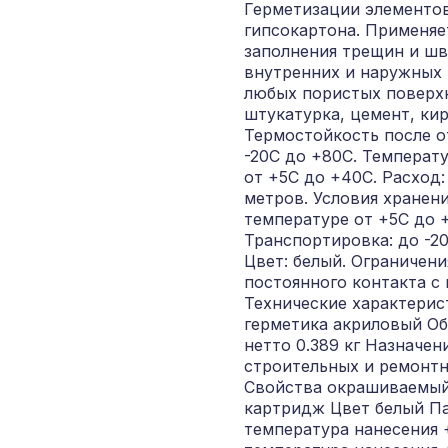
Герметизации элементов
гипсокартона. Применяе
заполнения трещин и шв
внутренних и наружных 
любых пористых поверхн
штукатурка, цемент, кир
Термостойкость после о
-20С до +80С. Температ
от +5С до +40С. Расход:
метров. Условия хранени
температуре от +5С до +
Транспортировка: до -20
Цвет: белый. Ограничени
постоянного контакта с
Технические характерис
герметика акриловый Об
нетто 0.389 кг Назначен
строительных и ремонтн
Свойства окрашиваемый
картридж Цвет белый П
температура нанесения 