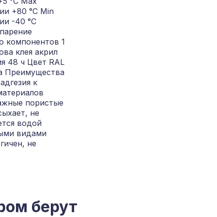
+5 °С Max
ии +80 °С Min
ии -40 °С
спарение
о компонентов 1
ова клея акрил
я 48 ч Цвет RAL
а Преимущества
адгезия к
материалов
ажные пористые
ыхает, не
ется водой
ыми видами
гичен, не
ром берут