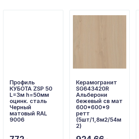
Профиль
Керамогранит
КУБОТА ZSP 50
SG643420R
L=3м h=50мм
Альберони
оцинк. сталь
бежевый св мат
Черный
600*600*9
матовый RAL
ретт
9006
(5шт/1,8м2/54м
2)