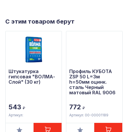
С этим товаром берут
Штукатурка
Профиль КУБОТА
гипсовая "ВОЛМА-
ZSP 50 L=3м
Слой" (30 кг)
h=50мм оцинк.
сталь Черный
матовый RAL 9006
543
772
₽
₽
Артикул:
Артикул: 00-00001189
А