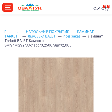
0
0
Главная
НАПОЛЬНЫЕ ПОКРЫТИЯ
ЛАМИНАТ
TARKETT
8мм/33кл BALET
под заказ
Ламинат
Tarkett BALET Камарго
8*194*1292/33класс/0,2506/8шт/2,005