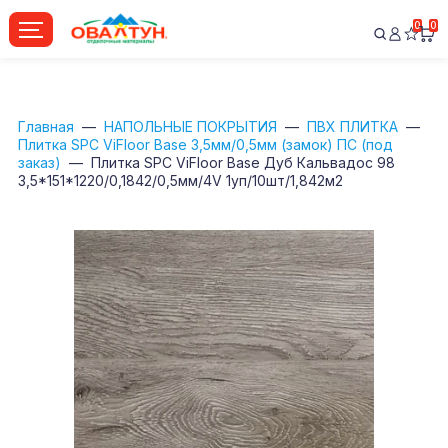
0
0
Главная
НАПОЛЬНЫЕ ПОКРЫТИЯ
ПВХ ПЛИТКА
Плитка SPC ViFloor Base 3,5мм/0,5мм (замок) ПС (под
заказ)
Плитка SPC ViFloor Base Дуб Кальвадос 98
3,5*151*1220/0,1842/0,5мм/4V 1уп/10шт/1,842м2